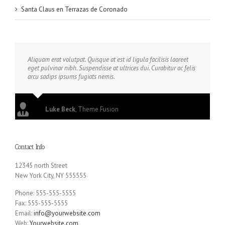
Santa Claus en Terrazas de Coronado
Aliquam erat volutpat. Quisque at est id ligula facilisis laoreet
eget pulvinar nibh. Suspendisse at ultrices dui. Curabitur ac felis
arcu sadips ipsums fugiats nemis.
Luke Beck
,
Theme Fusion
Contact Info
12345 north Street
New York City, NY 555555
Phone: 555-555-5555
Fax: 555-555-5555
Email:
info@yourwebsite.com
Web:
Yourwebsite.com