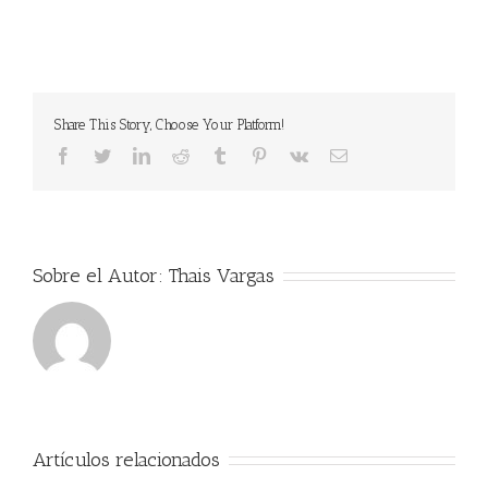
Share This Story, Choose Your Platform!
facebook
twitter
linkedin
reddit
tumblr
pinterest
vk
Correo
electrónico
Sobre el Autor:
Thais Vargas
Artículos relacionados