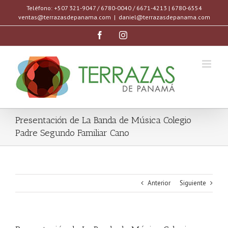
Saltar
Teléfono: +507 321-9047 / 6780-0040 / 6671-4213 | 6780-6554
al
ventas@terrazasdepanama.com
|
daniel@terrazasdepanama.com
contenido
facebook
instagram
Presentación de La Banda de Música Colegio
Padre Segundo Familiar Cano
Anterior
Siguiente