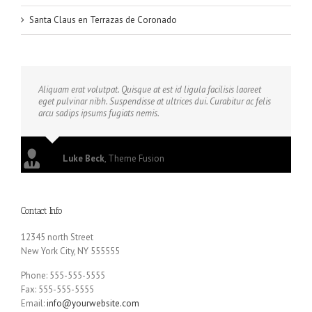
Santa Claus en Terrazas de Coronado
Aliquam erat volutpat. Quisque at est id ligula facilisis laoreet
eget pulvinar nibh. Suspendisse at ultrices dui. Curabitur ac felis
arcu sadips ipsums fugiats nemis.
Luke Beck
,
Theme Fusion
Contact Info
12345 north Street
New York City, NY 555555
Phone: 555-555-5555
Fax: 555-555-5555
Email:
info@yourwebsite.com