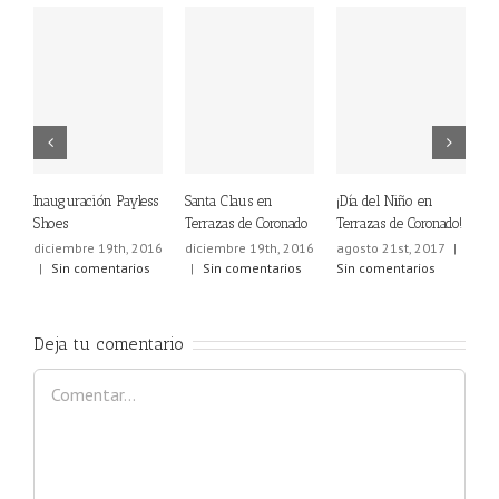
Santa Claus en
¡Día del Niño en
Feria de Artesanías
Tarde
Terrazas de Coronado
Terrazas de Coronado!
todos
agosto 21st, 2017
|
Sin comentarios
diciembre 19th, 2016
agosto 21st, 2017
|
agos
|
Sin comentarios
Sin comentarios
Sin 
Deja tu comentario
Comentar