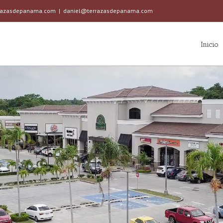
razasdepanama.com
|
daniel@terrazasdepanama.com
Buscar:
Inicio