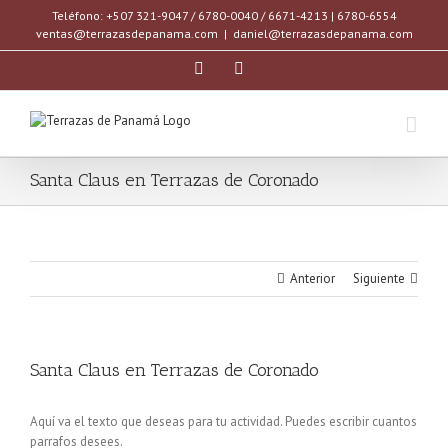
Saltar
Teléfono: +507 321-9047 / 6780-0040 / 6671-4213 | 6780-6554
al
ventas@terrazasdepanama.com
|
daniel@terrazasdepanama.com
contenido
facebook
instagram
Santa Claus en Terrazas de Coronado
Anterior
Siguiente
Santa Claus en Terrazas de Coronado
Aquí va el texto que deseas para tu actividad. Puedes escribir cuantos
parrafos desees.