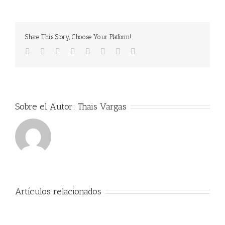
Share This Story, Choose Your Platform!
facebook
twitter
linkedin
reddit
tumblr
pinterest
vk
Correo
electrónico
Sobre el Autor:
Thais Vargas
Artículos relacionados